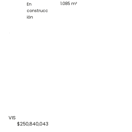
1.085 m²
En
construcc
ión
VIS
$250,840,043