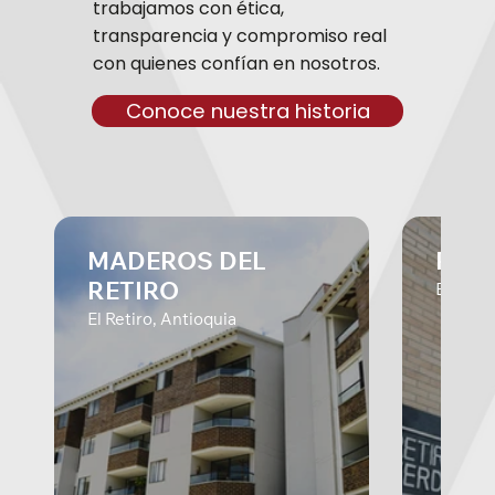
trabajamos con ética,
transparencia y compromiso real
con quienes confían en nosotros.
Conoce nuestra historia
MADEROS DEL
RET
RETIRO
El Reti
El Retiro, Antioquia